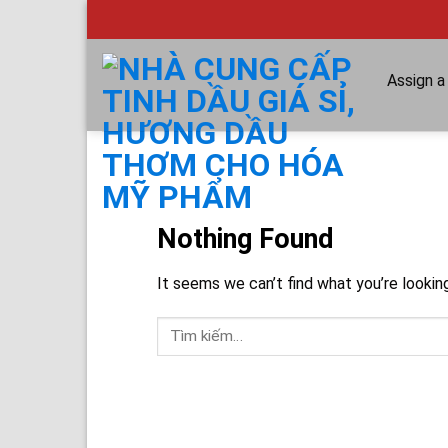
Skip
to
content
Assign 
Nothing Found
It seems we can’t find what you’re lookin