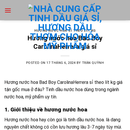
Skip
to
content
HƯƠNG NƯỚC HOA SỈ THEO LÍT, KG
Hương nước hoa Bad Boy
CarolinaHerrera giá sỉ
POSTED ON
17 THÁNG 6, 2024
BY
TRÀN QUỲNH
Hương nước hoa Bad Boy CarolinaHerrera
sỉ theo lít kg giá
tận gốc mua ở đâu? Tinh dầu nước hoa dùng trong ngành
nước hoa, mỹ phẩm uy tín.
1. Giới thiệu về hương nước hoa
Hương nước hoa hay còn gọi là tinh dầu nước hoa. là dạng
nguyên chất không có cồn lưu hương lâu 3-7 ngày tùy mùi.