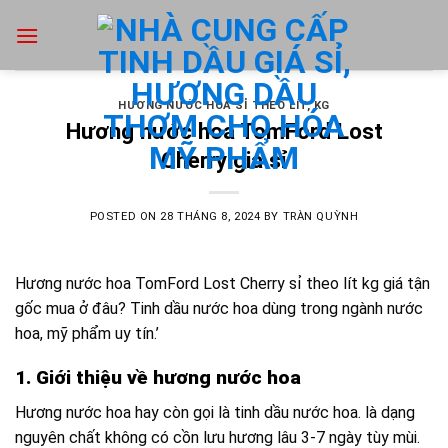
Skip
to
content
HƯƠNG NƯỚC HOA SỈ THEO LÍT, KG
Hương nước hoa TomFord Lost
Cherry giá sỉ
POSTED ON
28 THÁNG 8, 2024
BY
TRÀN QUỲNH
Hương nước hoa TomFord Lost Cherry
sỉ theo lít kg giá tận
gốc mua ở đâu? Tinh dầu nước hoa dùng trong ngành nước
hoa, mỹ phẩm uy tín.’
1. Giới thiệu về hương nước hoa
Hương nước hoa hay còn gọi là tinh dầu nước hoa. là dạng
nguyên chất không có cồn lưu hương lâu 3-7 ngày tùy mùi.