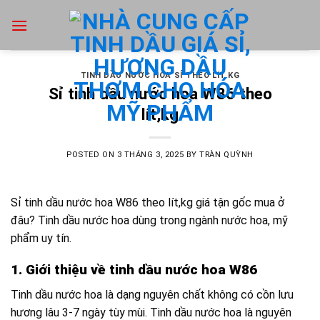
Skip
to
content
TINH DẦU NƯỚC HOA SỈ THEO LÍT KG
Sỉ tinh dầu nước hoa W86 theo
lít,kg
POSTED ON
3 THÁNG 3, 2025
BY
TRÀN QUỲNH
Sỉ tinh dầu nước hoa W86 theo lít,kg giá tận gốc mua ở
đâu? Tinh dầu nước hoa dùng trong ngành nước hoa, mỹ
phẩm uy tín.
1. Giới thiệu về tinh dầu nước hoa W86
Tinh dầu nước hoa là dạng nguyên chất không có cồn lưu
hương lâu 3-7 ngày tùy mùi. Tinh dầu nước hoa là nguyên