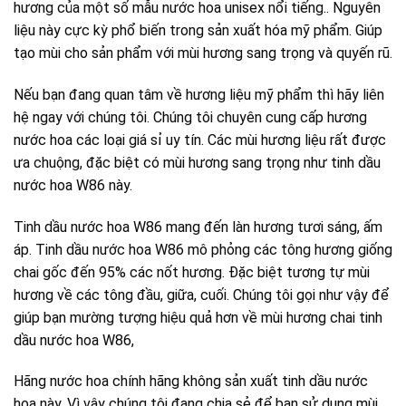
hương của một số mẫu nước hoa unisex nổi tiếng.. Nguyên
liệu này cực kỳ phổ biến trong sản xuất hóa mỹ phẩm. Giúp
tạo mùi cho sản phẩm với mùi hương sang trọng và quyến rũ.
Nếu bạn đang quan tâm về hương liệu mỹ phẩm thì hãy liên
hệ ngay với chúng tôi. Chúng tôi chuyên cung cấp hương
nước hoa các loại giá sỉ uy tín. Các mùi hương liệu rất được
ưa chuộng, đặc biệt có mùi hương sang trọng như tinh dầu
nước hoa W86 này.
Tinh dầu nước hoa W86 mang đến làn hương tươi sáng, ấm
áp. Tinh dầu nước hoa W86 mô phỏng các tông hương giống
chai gốc đến 95% các nốt hương. Đặc biệt tương tự mùi
hương về các tông đầu, giữa, cuối. Chúng tôi gọi như vậy để
giúp bạn mường tượng hiệu quả hơn về mùi hương chai tinh
dầu nước hoa W86,
Hãng nước hoa chính hãng không sản xuất tinh dầu nước
hoa này. Vì vậy chúng tôi đang chia sẻ để bạn sử dụng mùi