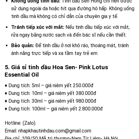
Không uống tinh dầu:
Tinh dầu Sen Hồng chỉ nên được
sử dụng ngoài da hoặc hít qua đường hô hấp. Không uống
tinh dầu mà không có chỉ dẫn của chuyên gia y tế.
Tránh tiếp xúc với mắt:
Nếu tinh dầu tiếp xúc với mắt,
rửa ngay bằng nước sạch và đến bác sĩ nếu cần thiết.
Bảo quản:
Để tinh dầu ở nơi khô ráo, thoáng mát, tránh
ánh nắng trực tiếp và xa tầm tay trẻ em
5. Giá sỉ tinh dầu Hoa Sen- Pink Lotus
Essential Oil
♦ Dung tích: 5ml – giá niêm yết 250.000đ
♦ Dung tích: 10ml – giá niêm yết 380.000đ
♦ Dung tích: 30ml – giá niêm yết 980.000đ
♦ Dung tích: 100ml – giá niêm yết 2.800.000đ
Hotline: (Zalo).
Email: nhapkhautinhdau.com@gmail.com
Địa chỉ: 109/50 Mễ trì thượng-Nam Từ Liêm- Hà Nội