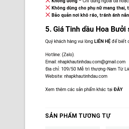
Không uống
– Chỉ dùng ngoài da hoặc
Không dùng cho phụ nữ mang thai, 
Bảo quản nơi khô ráo, tránh ánh nắn
5. Giá Tinh dầu Hoa Bưởi s
Quý khách hàng vui lòng
LIÊN HỆ
để biết c
Hotline: (Zalo).
Email: nhapkhautinhdau.com@gmail.com
Địa chỉ: 109/50 Mễ trì thượng-Nam Từ Li
Website: nhapkhautinhdau.com
Xem thêm các sản phẩm khác tại
ĐÂY
SẢN PHẨM TƯƠNG TỰ