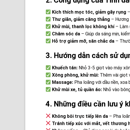
Kích thích mọc tóc, giảm gãy rụng
–
Thư giãn, giảm căng thẳng
– Hương t
Khử mùi, thanh lọc không khí
– Làm s
Chăm sóc da
– Giúp da sáng mịn, kiểm
Hỗ trợ giảm mỡ, săn chắc da
– Thườ
3. Hướng dẫn cách sử dụ
Khuếch tán:
Nhỏ 3-5 giọt vào máy xông
Xông phòng, khử mùi:
Thêm vài giọt 
Massage:
Pha loãng với dầu nền, xoa 
Khử mùi xe, tủ quần áo:
Nhỏ vào bông 
4. Những điều cần lưu ý 
Không bôi trực tiếp lên da
– Pha loãn
Tránh tiếp xúc với mắt, vết thương 