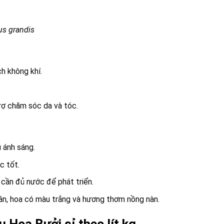
us grandis
h không khí.
rợ chăm sóc da và tóc.
u ánh sáng.
c tốt.
cần đủ nước để phát triển.
n, hoa có màu trắng và hương thơm nồng nàn.
 Hoa Bưởi sỉ theo lít kg