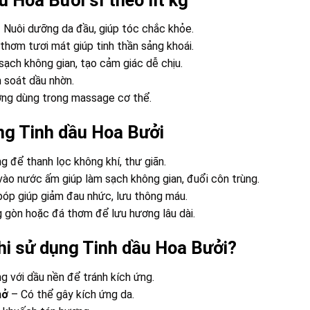
 Nuôi dưỡng da đầu, giúp tóc chắc khỏe.
hơm tươi mát giúp tinh thần sảng khoái.
ạch không gian, tạo cảm giác dễ chịu.
 soát dầu nhờn.
ng dùng trong massage cơ thể.
ng Tinh dầu Hoa Bưởi
 để thanh lọc không khí, thư giãn.
vào nước ấm giúp làm sạch không gian, đuổi côn trùng.
bóp giúp giảm đau nhức, lưu thông máu.
gòn hoặc đá thơm để lưu hương lâu dài.
khi sử dụng Tinh dầu Hoa Bưởi?
g với dầu nền để tránh kích ứng.
hở
– Có thể gây kích ứng da.