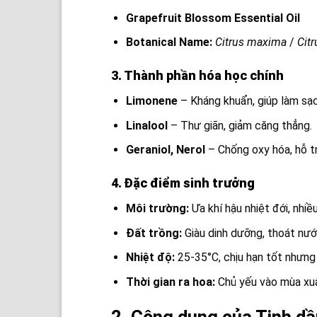
Grapefruit Blossom Essential Oil
Botanical Name:
Citrus maxima
/
Citr
3. Thành phần hóa học chính
Limonene
– Kháng khuẩn, giúp làm sạc
Linalool
– Thư giãn, giảm căng thẳng.
Geraniol, Nerol
– Chống oxy hóa, hỗ t
4. Đặc điểm sinh trưởng
Môi trường:
Ưa khí hậu nhiệt đới, nhiề
Đất trồng:
Giàu dinh dưỡng, thoát nướ
Nhiệt độ:
25-35°C, chịu hạn tốt nhưng 
Thời gian ra hoa:
Chủ yếu vào mùa xuâ
2. Công dụng của Tinh dầu