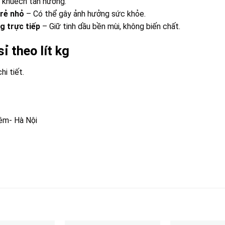
 khuếch tán hương.
trẻ nhỏ
– Có thể gây ảnh hưởng sức khỏe.
g trực tiếp
– Giữ tinh dầu bền mùi, không biến chất.
ỉ theo lít kg
hi tiết.
êm- Hà Nội