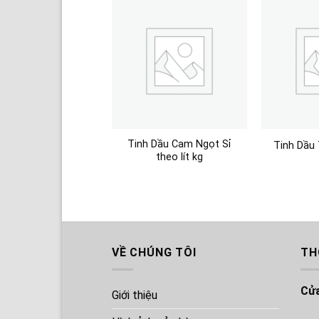
Tinh Dầu Cam Ngọt Sỉ
Tinh Dầu 
theo lít kg
Dầu Gỗ Ngọc Am Sỉ
theo lít kg
VỀ CHÚNG TÔI
TH
Cửa
Giới thiệu