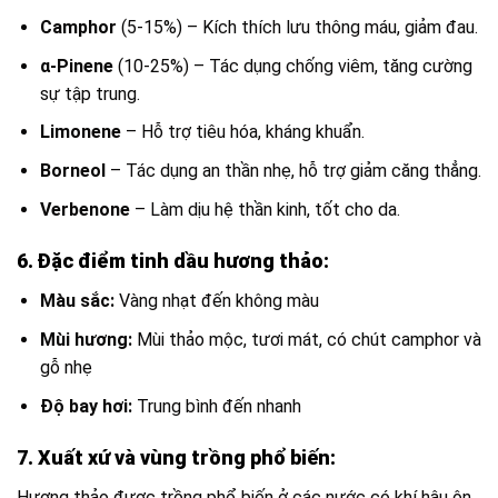
Camphor
(5-15%) – Kích thích lưu thông máu, giảm đau.
α-Pinene
(10-25%) – Tác dụng chống viêm, tăng cường
sự tập trung.
Limonene
– Hỗ trợ tiêu hóa, kháng khuẩn.
Borneol
– Tác dụng an thần nhẹ, hỗ trợ giảm căng thẳng.
Verbenone
– Làm dịu hệ thần kinh, tốt cho da.
6. Đặc điểm tinh dầu hương thảo:
Màu sắc:
Vàng nhạt đến không màu
Mùi hương:
Mùi thảo mộc, tươi mát, có chút camphor và
gỗ nhẹ
Độ bay hơi:
Trung bình đến nhanh
7. Xuất xứ và vùng trồng phổ biến:
Hương thảo được trồng phổ biến ở các nước có khí hậu ôn