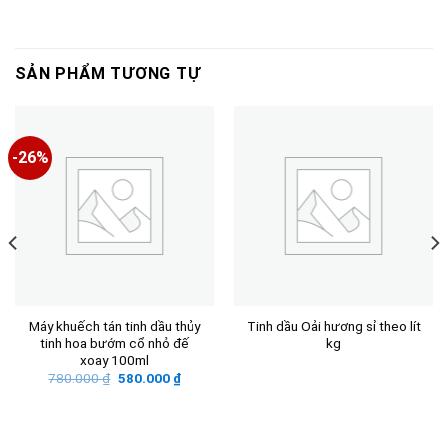
SẢN PHẨM TƯƠNG TỰ
-26%
Máy khuếch tán tinh dầu thủy
Tinh dầu Oải hương sỉ theo lít
tinh hoa bướm cổ nhỏ đế
kg
xoay 100ml
Giá
Giá
780.000
₫
580.000
₫
gốc
hiện
là:
tại
780.000 ₫.
là:
580.000 ₫.