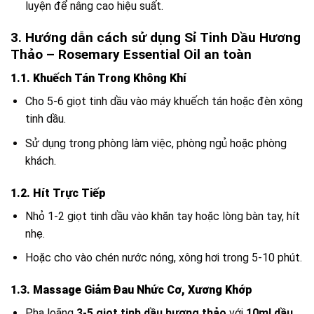
luyện để nâng cao hiệu suất.
3. Hướng dẫn cách sử dụng Sỉ Tinh Dầu Hương
Thảo – Rosemary Essential Oil an toàn
1.1. Khuếch Tán Trong Không Khí
Cho 5-6 giọt tinh dầu vào máy khuếch tán hoặc đèn xông
tinh dầu.
Sử dụng trong phòng làm việc, phòng ngủ hoặc phòng
khách.
1.2. Hít Trực Tiếp
Nhỏ 1-2 giọt tinh dầu vào khăn tay hoặc lòng bàn tay, hít
nhẹ.
Hoặc cho vào chén nước nóng, xông hơi trong 5-10 phút.
1.3. Massage Giảm Đau Nhức Cơ, Xương Khớp
Pha loãng
3-5 giọt tinh dầu hương thảo
với
10ml dầu