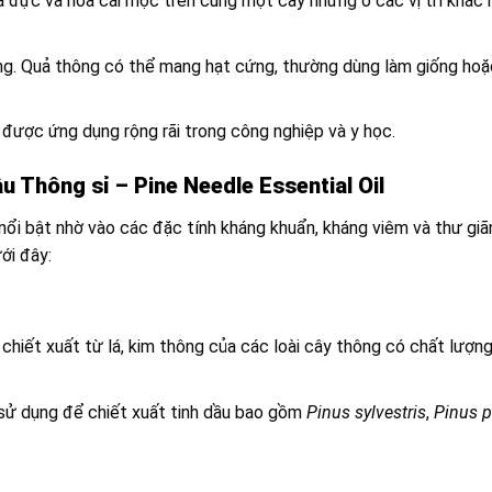
oa đực và hoa cái mọc trên cùng một cây nhưng ở các vị trí khác 
ông. Quả thông có thể mang hạt cứng, thường dùng làm giống hoặ
 được ứng dụng rộng rãi trong công nghiệp và y học.
u Thông sỉ – Pine Needle Essential Oil
nổi bật nhờ vào các đặc tính kháng khuẩn, kháng viêm và thư giã
ới đây:
chiết xuất từ lá, kim thông của các loài cây thông có chất lượn
 sử dụng để chiết xuất tinh dầu bao gồm
Pinus sylvestris
,
Pinus p