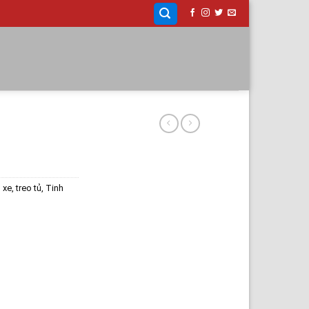
 xe, treo tủ
,
Tinh