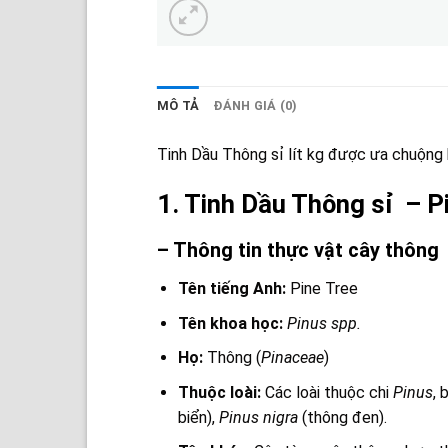
MÔ TẢ
ĐÁNH GIÁ (0)
Tinh Dầu Thông sỉ lít kg được ưa chuộng b
1. Tinh Dầu Thông sỉ – Pi
– Thông tin thực vật cây thông
Tên tiếng Anh:
Pine Tree
Tên khoa học:
Pinus spp.
Họ:
Thông (
Pinaceae
)
Thuộc loài:
Các loài thuộc chi
Pinus
, 
biển),
Pinus nigra
(thông đen).