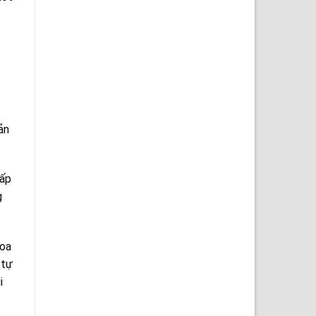
ản
cấp
g
hoa
 tự
i