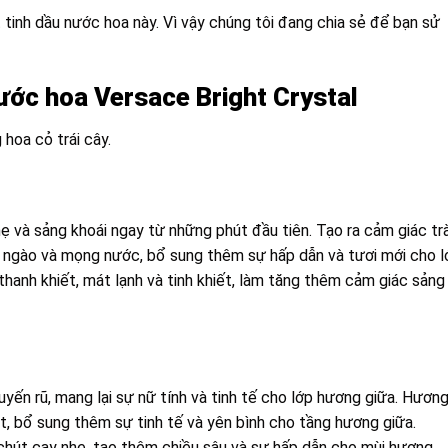
tinh dầu nước hoa này. Vì vậy chúng tôi đang chia sẻ để bạn sử
nước hoa Versace Bright Crystal
hoa cỏ trái cây.
ẹ và sảng khoái ngay từ những phút đầu tiên. Tạo ra cảm giác tr
t ngào và mọng nước, bổ sung thêm sự hấp dẫn và tươi mới cho l
anh khiết, mát lạnh và tinh khiết, làm tăng thêm cảm giác sảng
n rũ, mang lại sự nữ tính và tinh tế cho lớp hương giữa. Hươn
t, bổ sung thêm sự tinh tế và yên bình cho tầng hương giữa.
hút cay nhẹ, tạo thêm chiều sâu và sự hấp dẫn cho mùi hương.