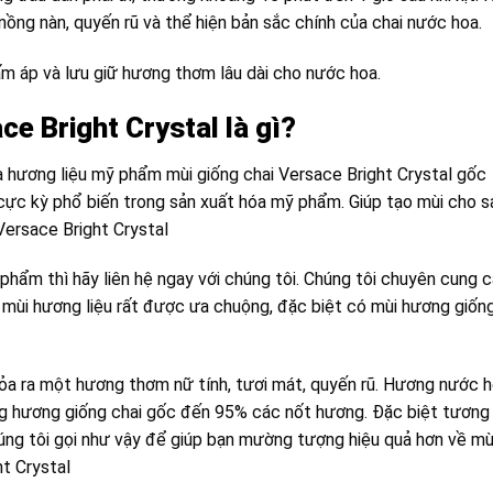
ng nàn, quyến rũ và thể hiện bản sắc chính của chai nước hoa.
ấm áp và lưu giữ hương thơm lâu dài cho nước hoa.
e Bright Crystal là gì?
 hương liệu mỹ phẩm mùi giống chai Versace Bright Crystal gốc
cực kỳ phổ biến trong sản xuất hóa mỹ phẩm. Giúp tạo mùi cho s
Versace Bright Crystal
hẩm thì hãy liên hệ ngay với chúng tôi. Chúng tôi chuyên cung 
c mùi hương liệu rất được ưa chuộng, đặc biệt có mùi hương giốn
ỏa ra một hương thơm nữ tính, tươi mát, quyến rũ. Hương nước 
g hương giống chai gốc đến 95% các nốt hương. Đặc biệt tương
húng tôi gọi như vậy để giúp bạn mường tượng hiệu quả hơn về mù
t Crystal