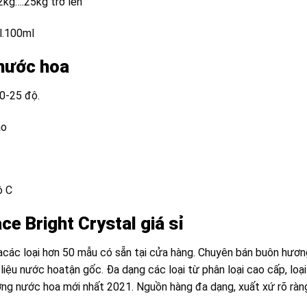
2kg….25kg trở lên
l.100ml
 nước hoa
0-25 độ.
ào
ộ C
e Bright Crystal giá sỉ
hoacác loại hơn 50 mẫu có sẵn tại cửa hàng. Chuyên bán buôn hươn
liệu nước hoatận gốc. Đa dạng các loại từ phân loại cao cấp, loại
ương nước hoa mới nhất 2021. Nguồn hàng đa dạng, xuất xứ rõ ràn