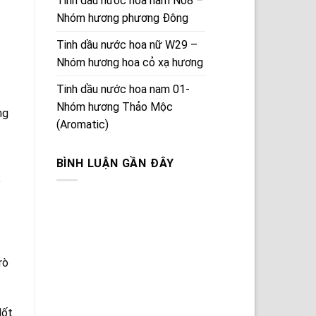
Tinh dầu nước hoa nam N08 –
Nhóm hương phương Đông
Tinh dầu nước hoa nữ W29 –
Nhóm hương hoa cỏ xạ hương
Tinh dầu nước hoa nam 01-
Nhóm hương Thảo Mộc
ng
(Aromatic)
BÌNH LUẬN GẦN ĐÂY
.
p
rò
Nốt