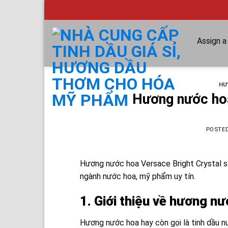
Skip
to
content
Assign 
HƯ
Hương nước hoa
POSTE
Hương nước hoa Versace Bright Crystal
s
ngành nước hoa, mỹ phẩm uy tín.
1. Giới thiệu về hương n
Hương nước hoa hay còn gọi là tinh dầu n