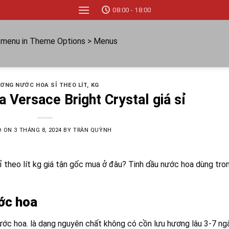
08:00 - 18:00
a menu in Theme Options > Menus
ƠNG NƯỚC HOA SỈ THEO LÍT, KG
 Versace Bright Crystal giá sỉ
D ON
3 THÁNG 8, 2024
BY
TRÀN QUỲNH
ỉ theo lít kg giá tận gốc mua ở đâu? Tinh dầu nước hoa dùng tro
ước hoa
ước hoa. là dạng nguyên chất không có cồn lưu hương lâu 3-7 ng