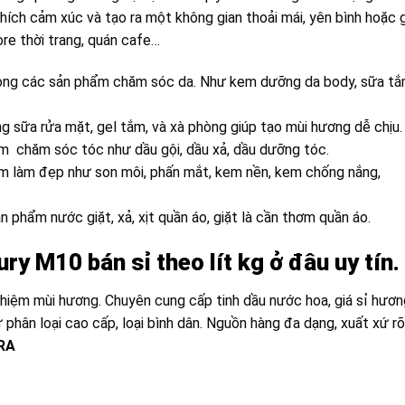
hích cảm xúc và tạo ra một không gian thoải mái, yên bình hoặc 
tore thời trang, quán cafe…
ong các sản phẩm chăm sóc da. Như kem dưỡng da body, sữa tắ
 sữa rửa mặt, gel tắm, và xà phòng giúp tạo mùi hương dễ chịu.
m chăm sóc tóc như dầu gội, dầu xả, dầu dưỡng tóc.
m làm đẹp như son môi, phấn mắt, kem nền,
kem chống nắng,
phẩm nước giặt, xả, xịt quần áo, giặt là cần thơm quần áo.
ry M10 bán sỉ theo lít kg ở đâu uy tín.
nghiệm mùi hương. Chuyên cung cấp tinh dầu nước hoa, giá sỉ hươn
 phân loại cao cấp, loại bình dân. Nguồn hàng đa dạng, xuất xứ rõ
RA