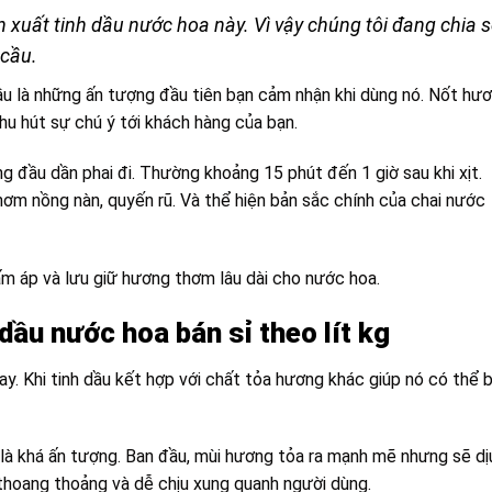
xuất tinh dầu nước hoa này. Vì vậy chúng tôi đang chia s
cầu.
u là những ấn tượng đầu tiên bạn cảm nhận khi dùng nó. Nốt hư
thu hút sự chú ý tới khách hàng của bạn.
g đầu dần phai đi. Thường khoảng 15 phút đến 1 giờ sau khi xịt.
m nồng nàn, quyến rũ. Và thể hiện bản sắc chính của chai nước
ấm áp và lưu giữ hương thơm lâu dài cho nước hoa.
 dầu nước hoa
bán sỉ theo lít kg
ay. Khi tinh dầu kết hợp với chất tỏa hương khác giúp nó có thể 
 khá ấn tượng. Ban đầu, mùi hương tỏa ra mạnh mẽ nhưng sẽ dị
 thoang thoảng và dễ chịu xung quanh người dùng.