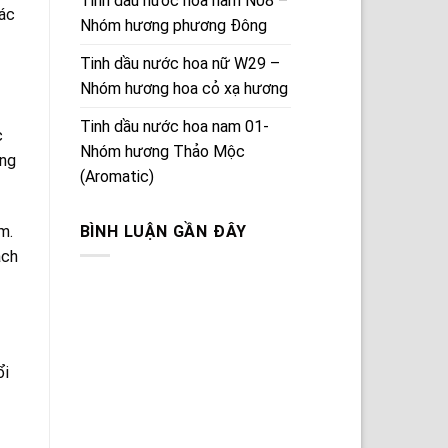
Tinh dầu nước hoa nam N08 –
các
Nhóm hương phương Đông
Tinh dầu nước hoa nữ W29 –
Nhóm hương hoa cỏ xạ hương
Tinh dầu nước hoa nam 01-
c
Nhóm hương Thảo Mộc
ung
(Aromatic)
BÌNH LUẬN GẦN ĐÂY
m.
ách
ổi