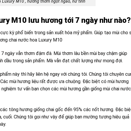
 Luxury M10 , hương thơm ngọt ngào, nữ tính
ury M10 lưu hương tới 7 ngày như nào?
 cực kỳ phổ biến trong sản xuất hóa mỹ phẩm. Giúp tạo mùi cho 
ương chai nước hoa Luxury M10
tới 7 ngày vẫn thơm đậm đà. Mùi thơm lâu bền mùi bay chậm giúp
inh dầu trong sản phẩm. Mà vẫn đạt chất lượng như mong đợi.
hẩm này thì hãy liên hệ ngay với chúng tôi. Chúng tôi chuyên cu
. Các mùi hương liệu rất được ưa chuộng. Đặc biệt có mùi hương
nh nghiệm tư vấn bạn chọn các mùi hương gần giống mùi chai nước
các tông hương giống chai gốc đến 95% các nốt hương. Đặc biệ
, cuối. Chúng tôi gọi như vậy để giúp bạn mường tượng hiệu quả
ày.