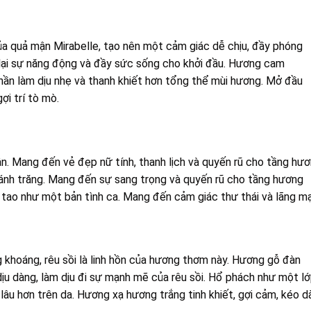
a quả mận Mirabelle, tạo nên một cảm giác dễ chịu, đầy phóng
lại sự năng động và đầy sức sống cho khởi đầu. Hương
cam
ần làm dịu nhẹ và thanh khiết hơn tổng thể mùi hương. Mở đầu
ợi trí tò mò.
ân. Mang đến vẻ đẹp nữ tính, thanh lịch và quyến rũ cho tầng hư
ư ánh trăng. Mang đến sự sang trọng và quyến rũ cho tầng hương
tao như một bản tình ca. Mang đến cảm giác thư thái và lãng mạ
khoáng, rêu sồi là linh hồn của hương thơm này. Hương gỗ đàn
u dàng, làm dịu đi sự mạnh mẽ của rêu sồi. Hổ phách như một l
lâu hơn trên da. Hương xạ hương trắng tinh khiết, gợi cảm, kéo d